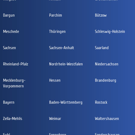
Dargun
Parchim
Bützow
Meschede
Thüringen
Schleswig-Holstein
Sachsen
Sachsen-Anhalt
Saarland
Rheinland-Pfalz
Nordrhein-Westfalen
Niedersachsen
Mecklenburg-
Hessen
Brandenburg
Vorpommern
Bayern
Baden-Württemberg
Rostock
Zella-Mehlis
Weimar
Waltershausen
Suhl
Sonneberg
Sondershausen