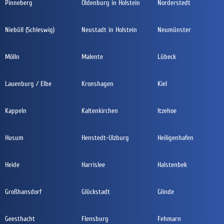
Pinneberg
Oldenburg in Holstein
Norderstedt
Niebüll (Schleswig)
Neustadt in Holstein
Neumünster
Mölln
Malente
Lübeck
Lauenburg / Elbe
Kronshagen
Kiel
Kappeln
Kaltenkirchen
Itzehoe
Husum
Henstedt-Ulzburg
Heiligenhafen
Heide
Harrislee
Halstenbek
Großhansdorf
Glückstadt
Glinde
Geesthacht
Flensburg
Fehmarn