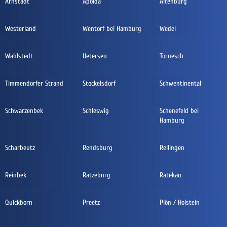
Arnstadt
Apolda
Altenburg
Westerland
Wentorf bei Hamburg
Wedel
Wahlstedt
Uetersen
Tornesch
Timmendorfer Strand
Stockelsdorf
Schwentinental
Schwarzenbek
Schleswig
Schenefeld bei
Hamburg
Scharbeutz
Rendsburg
Rellingen
Reinbek
Ratzeburg
Ratekau
Quickborn
Preetz
Plön / Holstein