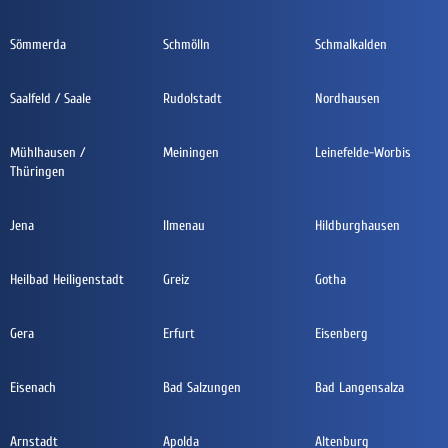
Sömmerda
Schmölln
Schmalkalden
Saalfeld / Saale
Rudolstadt
Nordhausen
Mühlhausen /
Meiningen
Leinefelde-Worbis
Thüringen
Jena
Ilmenau
Hildburghausen
Heilbad Heiligenstadt
Greiz
Gotha
Gera
Erfurt
Eisenberg
Eisenach
Bad Salzungen
Bad Langensalza
Arnstadt
Apolda
Altenburg