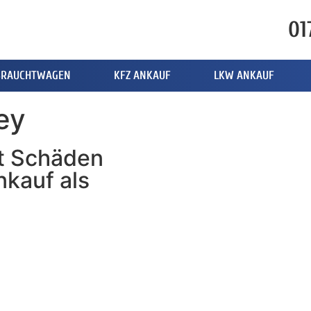
01
BRAUCHTWAGEN
KFZ ANKAUF
LKW ANKAUF
ey
t Schäden
nkauf als