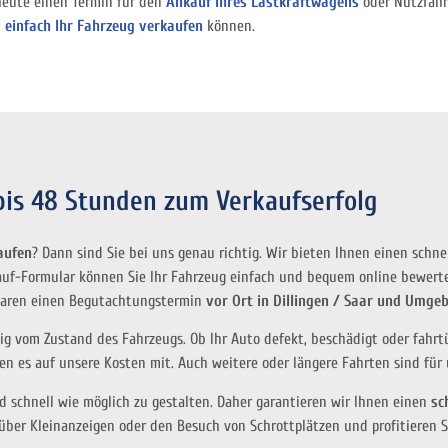
heute einen Termin für den
Ankauf Ihres Lastkraftwagens
oder Nutzfahrz
d einfach Ihr Fahrzeug verkaufen
können.
 bis 48 Stunden zum Verkaufserfolg
aufen
? Dann sind Sie bei uns genau richtig. Wir bieten Ihnen einen schn
uf-Formular können Sie Ihr Fahrzeug einfach und bequem online bewert
nbaren einen Begutachtungstermin
vor Ort in Dillingen / Saar und Umge
 vom Zustand des Fahrzeugs. Ob Ihr Auto defekt, beschädigt oder fahrtüc
n es auf unsere Kosten mit. Auch weitere oder längere Fahrten sind für 
nd schnell wie möglich zu gestalten. Daher garantieren wir Ihnen einen
sc
über Kleinanzeigen oder den Besuch von Schrottplätzen und profitieren