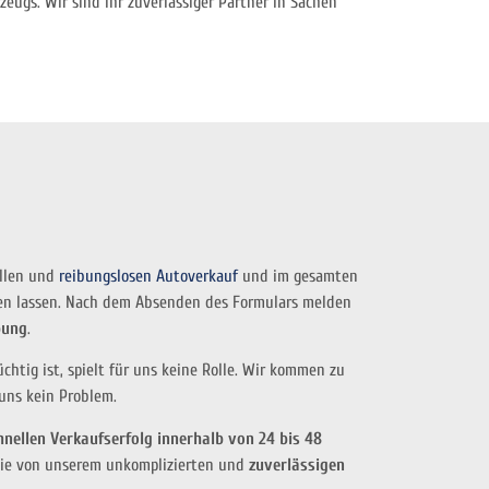
eugs. Wir sind Ihr zuverlässiger Partner in Sachen
ellen und
reibungslosen Autoverkauf
und im gesamten
en lassen. Nach dem Absenden des Formulars melden
bung
.
htig ist, spielt für uns keine Rolle. Wir kommen zu
uns kein Problem.
hnellen Verkaufserfolg innerhalb von 24 bis 48
 Sie von unserem unkomplizierten und
zuverlässigen