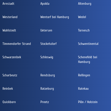
Arnstadt
Apolda
Altenburg
Westerland
Wentorf bei Hamburg
Wedel
Wahlstedt
Uetersen
Tornesch
Timmendorfer Strand
Stockelsdorf
Schwentinental
Schwarzenbek
Schleswig
Schenefeld bei
Hamburg
Scharbeutz
Rendsburg
Rellingen
Reinbek
Ratzeburg
Ratekau
Quickborn
Preetz
Plön / Holstein