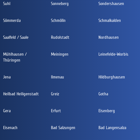
Suhl
Sonneberg
Sondershausen
Sömmerda
Schmölln
Schmalkalden
Saalfeld / Saale
Rudolstadt
Nordhausen
Mühlhausen /
Meiningen
Leinefelde-Worbis
Thüringen
Jena
Ilmenau
Hildburghausen
Heilbad Heiligenstadt
Greiz
Gotha
Gera
Erfurt
Eisenberg
Eisenach
Bad Salzungen
Bad Langensalza