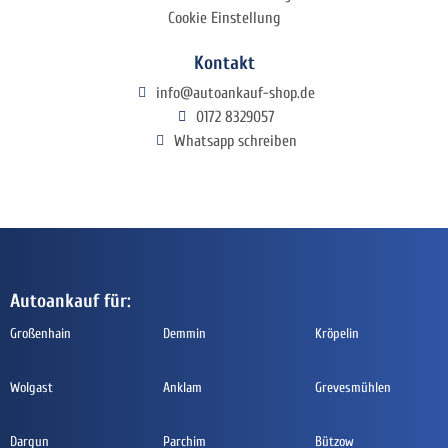
Cookie Einstellung
Kontakt
info@autoankauf-shop.de
0172 8329057
Whatsapp schreiben
Autoankauf für:
Großenhain
Demmin
Kröpelin
Wolgast
Anklam
Grevesmühlen
Dargun
Parchim
Bützow