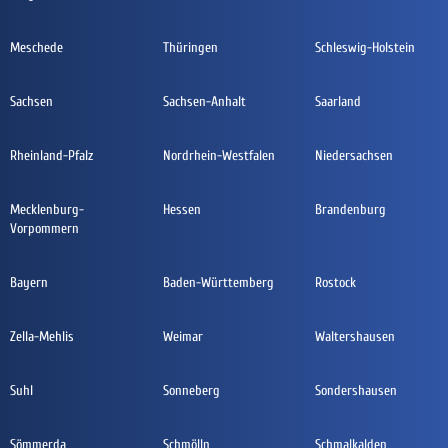
Meschede
Thüringen
Schleswig-Holstein
Sachsen
Sachsen-Anhalt
Saarland
Rheinland-Pfalz
Nordrhein-Westfalen
Niedersachsen
Mecklenburg-
Hessen
Brandenburg
Vorpommern
Bayern
Baden-Württemberg
Rostock
Zella-Mehlis
Weimar
Waltershausen
Suhl
Sonneberg
Sondershausen
Sömmerda
Schmölln
Schmalkalden