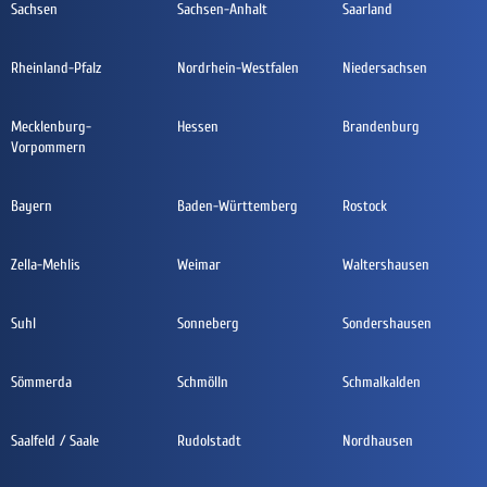
Sachsen
Sachsen-Anhalt
Saarland
Rheinland-Pfalz
Nordrhein-Westfalen
Niedersachsen
Mecklenburg-
Hessen
Brandenburg
Vorpommern
Bayern
Baden-Württemberg
Rostock
Zella-Mehlis
Weimar
Waltershausen
Suhl
Sonneberg
Sondershausen
Sömmerda
Schmölln
Schmalkalden
Saalfeld / Saale
Rudolstadt
Nordhausen