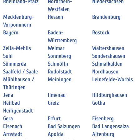
Rheinland-Pfalz
Nordrhein-
Niedersachsen
Westfalen
Mecklenburg-
Hessen
Brandenburg
Vorpommern
Bayern
Baden-
Rostock
Württemberg
Zella-Mehlis
Weimar
Waltershausen
Suhl
Sonneberg
Sondershausen
Sömmerda
Schmölln
Schmalkalden
Saalfeld / Saale
Rudolstadt
Nordhausen
Mühlhausen /
Meiningen
Leinefelde-Worbis
Thüringen
Jena
Ilmenau
Hildburghausen
Heilbad
Greiz
Gotha
Heiligenstadt
Gera
Erfurt
Eisenberg
Eisenach
Bad Salzungen
Bad Langensalza
Arnstadt
Apolda
Altenburg