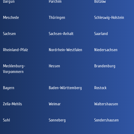
Dargun
Parchim
Bützow
Meschede
Thüringen
Schleswig-Holstein
Sachsen
Sachsen-Anhalt
Saarland
Rheinland-Pfalz
Nordrhein-Westfalen
Niedersachsen
Mecklenburg-
Hessen
Brandenburg
Vorpommern
Bayern
Baden-Württemberg
Rostock
Zella-Mehlis
Weimar
Waltershausen
Suhl
Sonneberg
Sondershausen