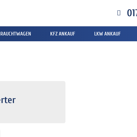
01
BRAUCHTWAGEN
KFZ ANKAUF
LKW ANKAUF
rter