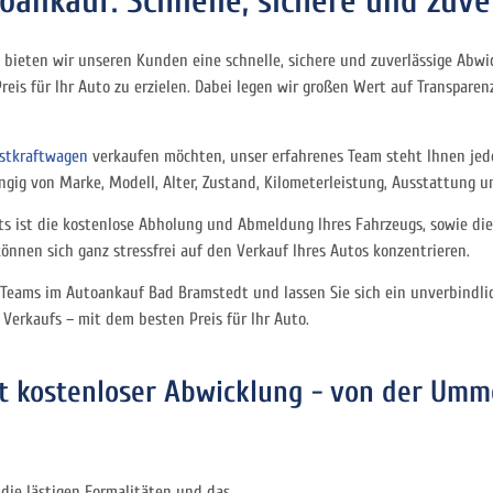
oankauf: Schnelle, sichere und zuve
bieten wir unseren Kunden eine schnelle, sichere und zuverlässige Abw
is für Ihr Auto zu erzielen. Dabei legen wir großen Wert auf Transparenz
stkraftwagen
verkaufen möchten, unser erfahrenes Team steht Ihnen jede
ngig von Marke, Modell, Alter, Zustand, Kilometerleistung, Ausstattung u
ts ist die kostenlose Abholung und Abmeldung Ihres Fahrzeugs, sowie di
nen sich ganz stressfrei auf den Verkauf Ihres Autos konzentrieren.
s Teams im Autoankauf Bad Bramstedt und lassen Sie sich ein unverbindli
 Verkaufs – mit dem besten Preis für Ihr Auto.
t kostenloser Abwicklung - von der Umm
 die lästigen Formalitäten und das