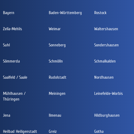
Bayern
Baden-Württemberg
Rostock
Zella-Mehlis
Weimar
Waltershausen
Suhl
Sonneberg
Sondershausen
Sömmerda
Schmölln
Schmalkalden
Saalfeld / Saale
Rudolstadt
Nordhausen
Mühlhausen /
Meiningen
Leinefelde-Worbis
Thüringen
Jena
Ilmenau
Hildburghausen
Heilbad Heiligenstadt
Greiz
Gotha