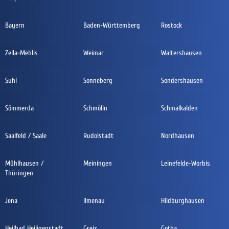
Bayern
Baden-Württemberg
Rostock
Zella-Mehlis
Weimar
Waltershausen
Suhl
Sonneberg
Sondershausen
Sömmerda
Schmölln
Schmalkalden
Saalfeld / Saale
Rudolstadt
Nordhausen
Mühlhausen /
Meiningen
Leinefelde-Worbis
Thüringen
Jena
Ilmenau
Hildburghausen
Heilbad Heiligenstadt
Greiz
Gotha