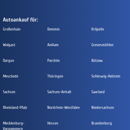
Autoankauf für:
Großenhain
Demmin
Kröpelin
Wolgast
Anklam
Grevesmühlen
Dargun
Parchim
Bützow
Meschede
Thüringen
Schleswig-Holstein
Sachsen
Sachsen-Anhalt
Saarland
Rheinland-Pfalz
Nordrhein-Westfalen
Niedersachsen
Mecklenburg-
Hessen
Brandenburg
Vorpommern