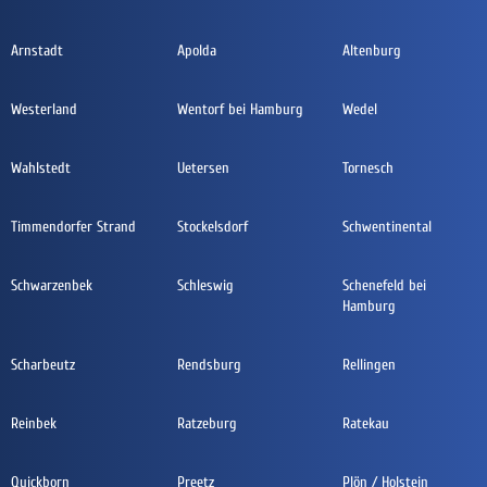
Arnstadt
Apolda
Altenburg
Westerland
Wentorf bei Hamburg
Wedel
Wahlstedt
Uetersen
Tornesch
Timmendorfer Strand
Stockelsdorf
Schwentinental
Schwarzenbek
Schleswig
Schenefeld bei
Hamburg
Scharbeutz
Rendsburg
Rellingen
Reinbek
Ratzeburg
Ratekau
Quickborn
Preetz
Plön / Holstein