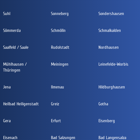
Suhl
Sonneberg
Sondershausen
Sömmerda
Schmölln
Schmalkalden
Saalfeld / Saale
Rudolstadt
Nordhausen
Mühlhausen /
Meiningen
Leinefelde-Worbis
Thüringen
Jena
Ilmenau
Hildburghausen
Heilbad Heiligenstadt
Greiz
Gotha
Gera
Erfurt
Eisenberg
Eisenach
Bad Salzungen
Bad Langensalza