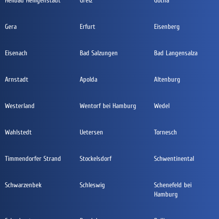
Heilbad Heiligenstadt
Greiz
Gotha
Gera
Erfurt
Eisenberg
Eisenach
Bad Salzungen
Bad Langensalza
Arnstadt
Apolda
Altenburg
Westerland
Wentorf bei Hamburg
Wedel
Wahlstedt
Uetersen
Tornesch
Timmendorfer Strand
Stockelsdorf
Schwentinental
Schwarzenbek
Schleswig
Schenefeld bei
Hamburg