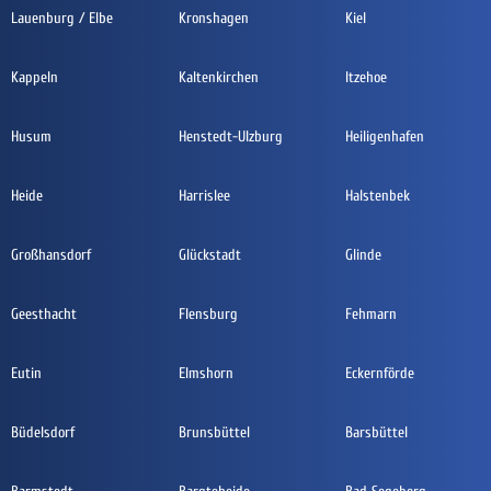
Lauenburg / Elbe
Kronshagen
Kiel
Kappeln
Kaltenkirchen
Itzehoe
Husum
Henstedt-Ulzburg
Heiligenhafen
Heide
Harrislee
Halstenbek
Großhansdorf
Glückstadt
Glinde
Geesthacht
Flensburg
Fehmarn
Eutin
Elmshorn
Eckernförde
Büdelsdorf
Brunsbüttel
Barsbüttel