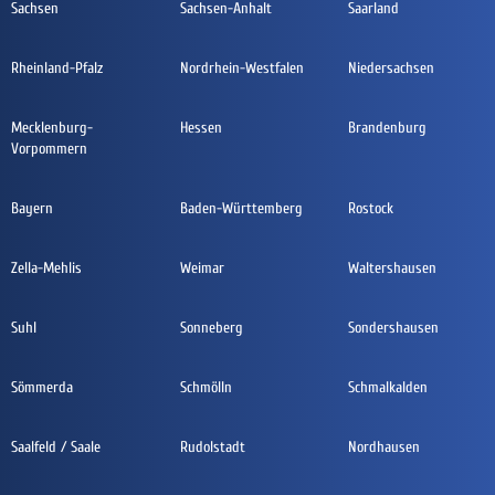
Sachsen
Sachsen-Anhalt
Saarland
Rheinland-Pfalz
Nordrhein-Westfalen
Niedersachsen
Mecklenburg-
Hessen
Brandenburg
Vorpommern
Bayern
Baden-Württemberg
Rostock
Zella-Mehlis
Weimar
Waltershausen
Suhl
Sonneberg
Sondershausen
Sömmerda
Schmölln
Schmalkalden
Saalfeld / Saale
Rudolstadt
Nordhausen