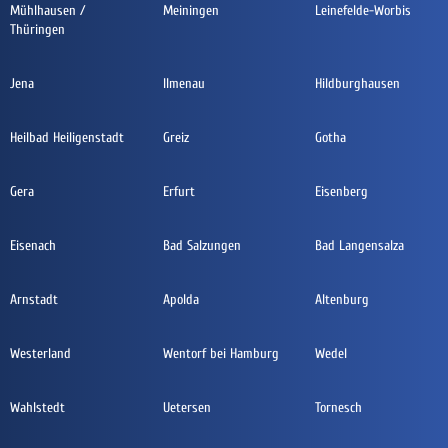
Mühlhausen /
Meiningen
Leinefelde-Worbis
Thüringen
Jena
Ilmenau
Hildburghausen
Heilbad Heiligenstadt
Greiz
Gotha
Gera
Erfurt
Eisenberg
Eisenach
Bad Salzungen
Bad Langensalza
Arnstadt
Apolda
Altenburg
Westerland
Wentorf bei Hamburg
Wedel
Wahlstedt
Uetersen
Tornesch