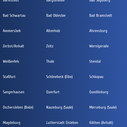
Barmstedt
Bargteheide
Bad Segeberg
Bad Schwartau
Bad Oldesloe
Bad Bramstedt
Ammersbek
Altenholz
Ahrensburg
Zerbst/Anhalt
Zeitz
Wernigerode
Weißenfels
Thale
Stendal
Staßfurt
Schönebeck (Elbe)
Schkopau
Sangerhausen
Querfurt
Quedlinburg
Oschersleben (Bode)
Naumburg (Saale)
Merseburg (Saale)
Magdeburg
Lutherstadt Eisleben
Köthen (Anhalt)