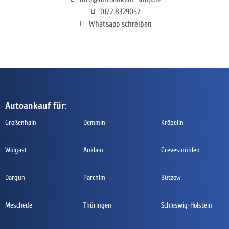
0172 8329057
Whatsapp schreiben
Autoankauf für:
Großenhain
Demmin
Kröpelin
Wolgast
Anklam
Grevesmühlen
Dargun
Parchim
Bützow
Meschede
Thüringen
Schleswig-Holstein