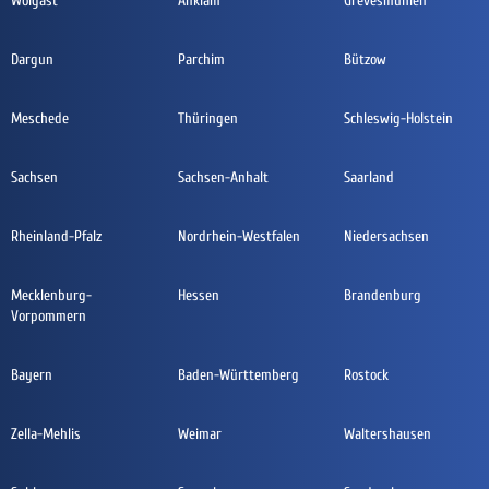
Wolgast
Anklam
Grevesmühlen
Dargun
Parchim
Bützow
Meschede
Thüringen
Schleswig-Holstein
Sachsen
Sachsen-Anhalt
Saarland
Rheinland-Pfalz
Nordrhein-Westfalen
Niedersachsen
Mecklenburg-
Hessen
Brandenburg
Vorpommern
Bayern
Baden-Württemberg
Rostock
Zella-Mehlis
Weimar
Waltershausen