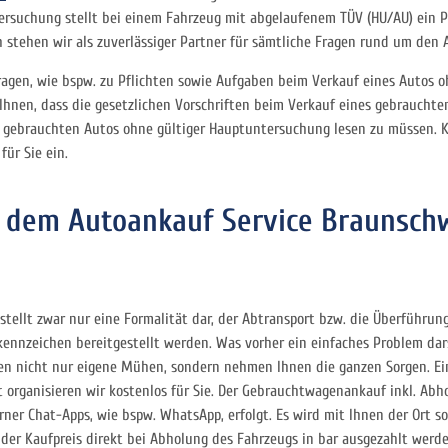
ntersuchung stellt bei einem Fahrzeug mit abgelaufenem TÜV (HU/AU) ein
h stehen wir als zuverlässiger Partner für sämtliche Fragen rund um den
 Fragen, wie bspw. zu Pflichten sowie Aufgaben beim Verkauf eines Autos 
 Ihnen, dass die gesetzlichen Vorschriften beim Verkauf eines gebraucht
es gebrauchten Autos ohne gültiger Hauptuntersuchung lesen zu müssen. K
für Sie ein.
 dem Autoankauf Service Braunschw
ellt zwar nur eine Formalität dar, der Abtransport bzw. die Überführung
nzeichen bereitgestellt werden. Was vorher ein einfaches Problem darst
en nicht nur eigene Mühen, sondern nehmen Ihnen die ganzen Sorgen. E
 organisieren wir kostenlos für Sie. Der Gebrauchtwagenankauf inkl. Abh
er Chat-Apps, wie bspw. WhatsApp, erfolgt. Es wird mit Ihnen der Ort s
 der Kaufpreis direkt bei Abholung des Fahrzeugs in bar ausgezahlt werde