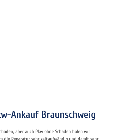
Pkw-Ankauf Braunschweig
schaden, aber auch Pkw ohne Schäden holen wir
em die Reparatur sehr zeitaufwändig und damit sehr