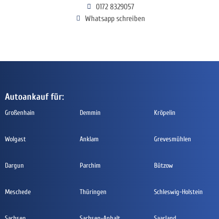
0172 8329057
Whatsapp schreiben
Autoankauf für:
Großenhain
Demmin
Kröpelin
Wolgast
Anklam
Grevesmühlen
Dargun
Parchim
Bützow
Meschede
Thüringen
Schleswig-Holstein
Sachsen
Sachsen-Anhalt
Saarland