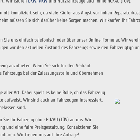
ert. Wir kaufen
LKW
,
PKW
und Nutzfahrzeuge auch ohne HU/AU (TÜV).
 oft kompliziert sein, da viele Käufer aus Angst vor hohen Reparaturkos
heim müssen Sie sich darüber keine Sorgen machen. Wir kaufen Ihr Fahr
n Sie uns einfach telefonisch oder über unser Online-Formular. Wir ver
tigen wir den aktuellen Zustand des Fahrzeugs sowie
den Fahrzeugtyp und
rzeug
anzubieten. Wenn Sie sich für den Verkauf
s Fahrzeugs bei der Zulassungsstelle und übernehmen
aller Art. Dabei spielt es keine Rolle, ob das Fahrzeug
e aufweist. Wir sind auch an Fahrzeugen interessiert,
gelassen sind.
n Sie Ihr Fahrzeug ohne HU/AU (TÜV) an uns. Wir
ng und eine faire Preisgestaltung. Kontaktieren Sie
nbaren. Wir freuen uns auf Ihre Anfrage!