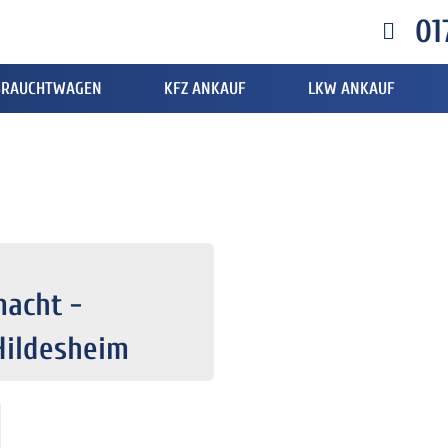
01
BRAUCHTWAGEN
KFZ ANKAUF
LKW ANKAUF
macht -
Hildesheim