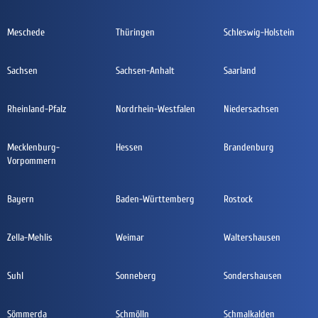
Meschede
Thüringen
Schleswig-Holstein
Sachsen
Sachsen-Anhalt
Saarland
Rheinland-Pfalz
Nordrhein-Westfalen
Niedersachsen
Mecklenburg-
Hessen
Brandenburg
Vorpommern
Bayern
Baden-Württemberg
Rostock
Zella-Mehlis
Weimar
Waltershausen
Suhl
Sonneberg
Sondershausen
Sömmerda
Schmölln
Schmalkalden