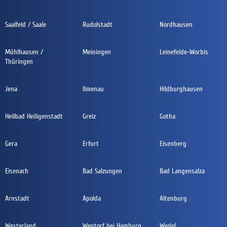
Saalfeld / Saale
Rudolstadt
Nordhausen
Mühlhausen /
Meiningen
Leinefelde-Worbis
Thüringen
Jena
Ilmenau
Hildburghausen
Heilbad Heiligenstadt
Greiz
Gotha
Gera
Erfurt
Eisenberg
Eisenach
Bad Salzungen
Bad Langensalza
Arnstadt
Apolda
Altenburg
Westerland
Wentorf bei Hamburg
Wedel