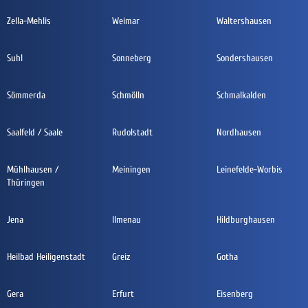
Zella-Mehlis
Weimar
Waltershausen
Suhl
Sonneberg
Sondershausen
Sömmerda
Schmölln
Schmalkalden
Saalfeld / Saale
Rudolstadt
Nordhausen
Mühlhausen /
Meiningen
Leinefelde-Worbis
Thüringen
Jena
Ilmenau
Hildburghausen
Heilbad Heiligenstadt
Greiz
Gotha
Gera
Erfurt
Eisenberg