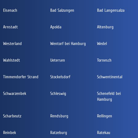
Eisenach
Bad Salzungen
Bad Langensalza
Arnstadt
Apolda
Altenburg
Westerland
Wentorf bei Hamburg
Wedel
Wahlstedt
Uetersen
Tornesch
Timmendorfer Strand
Stockelsdorf
Schwentinental
Schwarzenbek
Schleswig
Schenefeld bei
Hamburg
Scharbeutz
Rendsburg
Rellingen
Reinbek
Ratzeburg
Ratekau