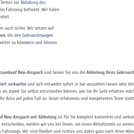
 Termin zur
Abholung des
 das Fahrzeug befindet. Wir holen
ndort.
rn auch sicher. Wir setzen auf
men
, die den
Gebrauchtwagen
s weiter zu kümmern und können
toankauf Neu-Anspach
und lassen Sie uns die
Abholung Ihres Gebrauc
iert verkaufen
und sich entweder sofort in bar auszahlen lassen oder den
an, damit Sie selbst entscheiden können, wie Sie Ihr Geld erhalten möcht
 Ihr Auto auf jeden Fall an. Unser erfahrenes und kompetentes Team steh
uf Neu-Anspach mit Abholung
ist für Sie komplett kostenfrei und unko
 entscheiden, melden wir uns bei Ihnen, um einen Abholtermin zu vereinb
s Fahrzeugs. Wir sind flexibel und richten uns dabei ganz nach Ihren Wün