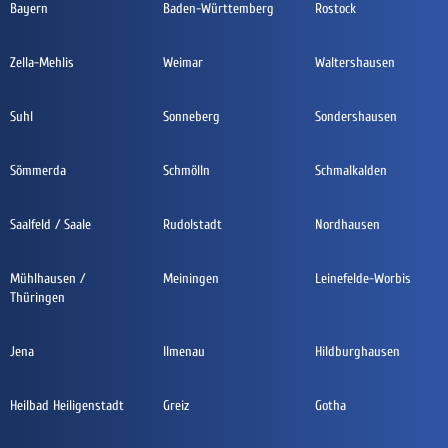
Bayern
Baden-Württemberg
Rostock
Zella-Mehlis
Weimar
Waltershausen
Suhl
Sonneberg
Sondershausen
Sömmerda
Schmölln
Schmalkalden
Saalfeld / Saale
Rudolstadt
Nordhausen
Mühlhausen /
Meiningen
Leinefelde-Worbis
Thüringen
Jena
Ilmenau
Hildburghausen
Heilbad Heiligenstadt
Greiz
Gotha