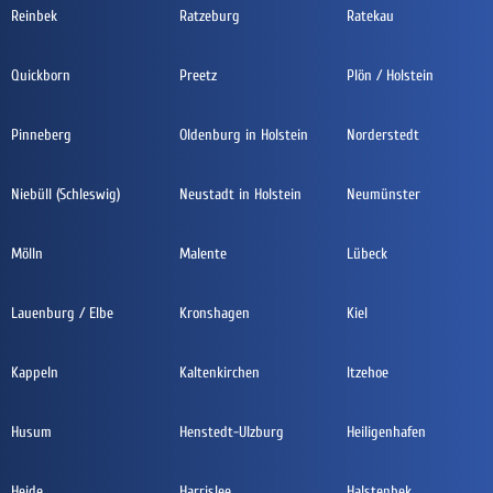
Reinbek
Ratzeburg
Ratekau
Quickborn
Preetz
Plön / Holstein
Pinneberg
Oldenburg in Holstein
Norderstedt
Niebüll (Schleswig)
Neustadt in Holstein
Neumünster
Mölln
Malente
Lübeck
Lauenburg / Elbe
Kronshagen
Kiel
Kappeln
Kaltenkirchen
Itzehoe
Husum
Henstedt-Ulzburg
Heiligenhafen
Heide
Harrislee
Halstenbek