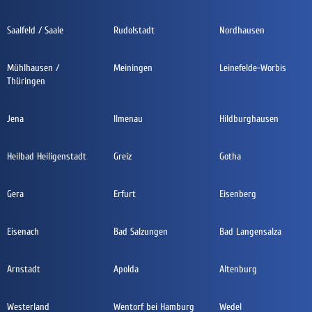
Saalfeld / Saale
Rudolstadt
Nordhausen
Mühlhausen /
Meiningen
Leinefelde-Worbis
Thüringen
Jena
Ilmenau
Hildburghausen
Heilbad Heiligenstadt
Greiz
Gotha
Gera
Erfurt
Eisenberg
Eisenach
Bad Salzungen
Bad Langensalza
Arnstadt
Apolda
Altenburg
Westerland
Wentorf bei Hamburg
Wedel