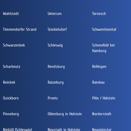
Wahlstedt
Uetersen
Tornesch
Timmendorfer Strand
Stockelsdorf
Schwentinental
Schwarzenbek
Schleswig
Schenefeld bei
Hamburg
Scharbeutz
Rendsburg
Rellingen
Reinbek
Ratzeburg
Ratekau
Quickborn
Preetz
Plön / Holstein
Pinneberg
Oldenburg in Holstein
Norderstedt
Niebüll (Schleswig)
Neustadt in Holstein
Neumünster