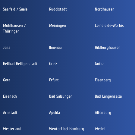
Saalfeld / Saale
Rudolstadt
Nordhausen
Mühlhausen /
Meiningen
Leinefelde-Worbis
Thüringen
Jena
Ilmenau
Hildburghausen
Heilbad Heiligenstadt
Greiz
Gotha
Gera
Erfurt
Eisenberg
Eisenach
Bad Salzungen
Bad Langensalza
Arnstadt
Apolda
Altenburg
Westerland
Wentorf bei Hamburg
Wedel