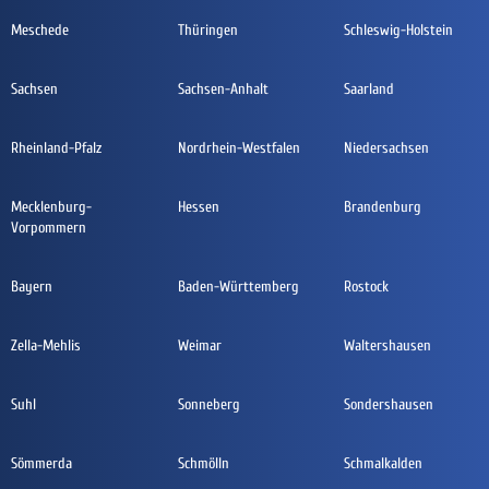
Meschede
Thüringen
Schleswig-Holstein
Sachsen
Sachsen-Anhalt
Saarland
Rheinland-Pfalz
Nordrhein-Westfalen
Niedersachsen
Mecklenburg-
Hessen
Brandenburg
Vorpommern
Bayern
Baden-Württemberg
Rostock
Zella-Mehlis
Weimar
Waltershausen
Suhl
Sonneberg
Sondershausen
Sömmerda
Schmölln
Schmalkalden