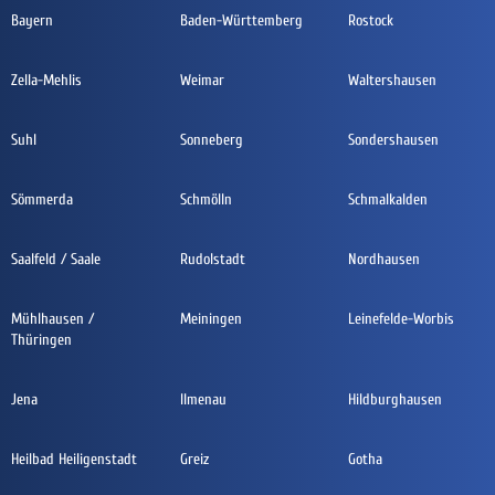
Bayern
Baden-Württemberg
Rostock
Zella-Mehlis
Weimar
Waltershausen
Suhl
Sonneberg
Sondershausen
Sömmerda
Schmölln
Schmalkalden
Saalfeld / Saale
Rudolstadt
Nordhausen
Mühlhausen /
Meiningen
Leinefelde-Worbis
Thüringen
Jena
Ilmenau
Hildburghausen
Heilbad Heiligenstadt
Greiz
Gotha