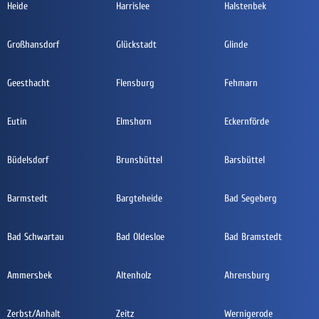
Heide
Harrislee
Halstenbek
Großhansdorf
Glückstadt
Glinde
Geesthacht
Flensburg
Fehmarn
Eutin
Elmshorn
Eckernförde
Büdelsdorf
Brunsbüttel
Barsbüttel
Barmstedt
Bargteheide
Bad Segeberg
Bad Schwartau
Bad Oldesloe
Bad Bramstedt
Ammersbek
Altenholz
Ahrensburg
Zerbst/Anhalt
Zeitz
Wernigerode