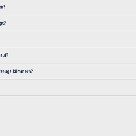
en?
gt?
auf?
hrzeugs kümmern?