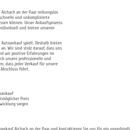
 Aichach an der Paar reibungslos
 schnelle und unkomplizierte
lassen können. Unser Ankaufsprozess
 individuell und bieten unseren
m Autoankauf spielt. Deshalb bieten
an. Wir sind stolz darauf, dass uns
nd wir positive Erfahrungen im
ch unsere professionelle und
n, dass jeder Verkauf für unsere
Abschluss führt.
oankauf
tmöglicher Preis
bwicklung sorgen
n
oankauf Aichach an der Paar und kontaktieren Sie uns für ein unverbindli