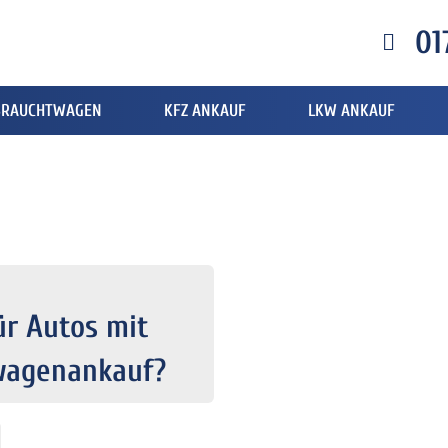
01
BRAUCHTWAGEN
KFZ ANKAUF
LKW ANKAUF
ür Autos mit
wagenankauf?