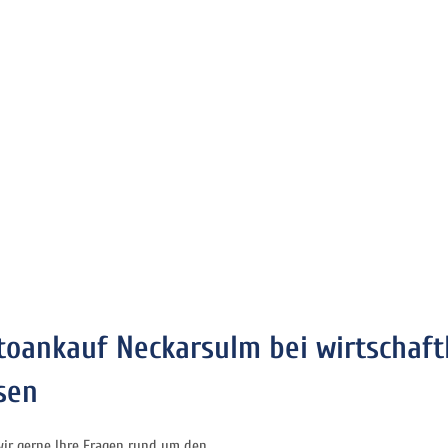
utoankauf Neckarsulm bei wirtschaf
sen
ir gerne Ihre Fragen rund um den