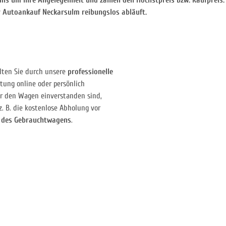
s um Ihre Angelegenheit und zahlen den Höchstpreis bzw. Kaufpreis. 
er Autoankauf Neckarsulm reibungslos abläuft.
lten Sie durch unsere
professionelle
tung online oder persönlich
r den Wagen einverstanden sind,
. B. die kostenlose Abholung vor
 des Gebrauchtwagens
.