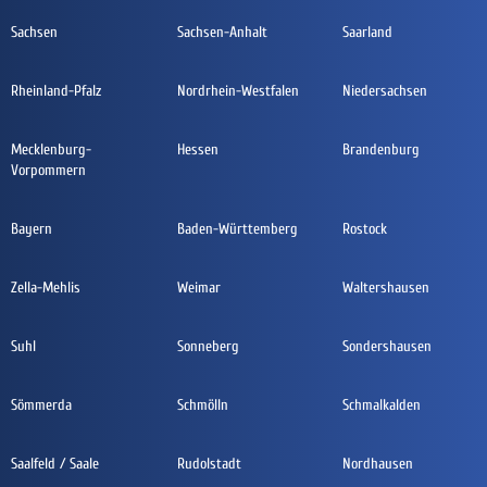
Sachsen
Sachsen-Anhalt
Saarland
Rheinland-Pfalz
Nordrhein-Westfalen
Niedersachsen
Mecklenburg-
Hessen
Brandenburg
Vorpommern
Bayern
Baden-Württemberg
Rostock
Zella-Mehlis
Weimar
Waltershausen
Suhl
Sonneberg
Sondershausen
Sömmerda
Schmölln
Schmalkalden
Saalfeld / Saale
Rudolstadt
Nordhausen