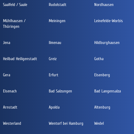
Saalfeld / Saale
Rudolstadt
Nordhausen
Mühlhausen /
Meiningen
Leinefelde-Worbis
Thüringen
Jena
Ilmenau
Hildburghausen
Heilbad Heiligenstadt
Greiz
Gotha
Gera
Erfurt
Eisenberg
Eisenach
Bad Salzungen
Bad Langensalza
Arnstadt
Apolda
Altenburg
Westerland
Wentorf bei Hamburg
Wedel