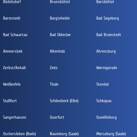
Büdelsdorf
Brunsbüttel
Barsbüttel
Barmstedt
Bargteheide
Bad Segeberg
Bad Schwartau
Bad Oldesloe
Bad Bramstedt
Ammersbek
Altenholz
Ahrensburg
Zerbst/Anhalt
Zeitz
Wernigerode
Weißenfels
Thale
Stendal
Staßfurt
Schönebeck (Elbe)
Schkopau
Sangerhausen
Querfurt
Quedlinburg
Oschersleben (Bode)
Naumburg (Saale)
Merseburg (Saale)