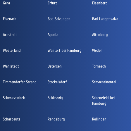
Gera
Erfurt
Eisenberg
Eisenach
Bad Salzungen
Bad Langensalza
Arnstadt
Apolda
Altenburg
Westerland
Wentorf bei Hamburg
Wedel
Wahlstedt
Uetersen
Tornesch
Timmendorfer Strand
Stockelsdorf
Schwentinental
Schwarzenbek
Schleswig
Schenefeld bei
Hamburg
Scharbeutz
Rendsburg
Rellingen