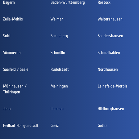
Bayern
Baden-Württemberg
Rostock
Zella-Mehlis
Weimar
Waltershausen
Suhl
Sonneberg
Sondershausen
Sömmerda
Schmölln
Schmalkalden
Saalfeld / Saale
Rudolstadt
Nordhausen
Mühlhausen /
Meiningen
Leinefelde-Worbis
Thüringen
Jena
Ilmenau
Hildburghausen
Heilbad Heiligenstadt
Greiz
Gotha