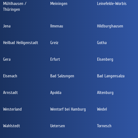
Mühlhausen /
Meiningen
Leinefelde-Worbis
Thüringen
Jena
Ilmenau
Hildburghausen
Heilbad Heiligenstadt
Greiz
Gotha
Gera
Erfurt
Eisenberg
Eisenach
Bad Salzungen
Bad Langensalza
Arnstadt
Apolda
Altenburg
Westerland
Wentorf bei Hamburg
Wedel
Wahlstedt
Uetersen
Tornesch