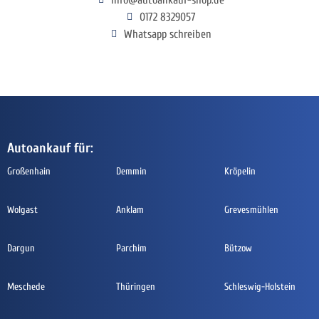
0172 8329057
Whatsapp schreiben
Autoankauf für:
Großenhain
Demmin
Kröpelin
Wolgast
Anklam
Grevesmühlen
Dargun
Parchim
Bützow
Meschede
Thüringen
Schleswig-Holstein