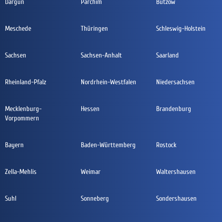
Dargun
Parchim
Bützow
Meschede
Thüringen
Schleswig-Holstein
Sachsen
Sachsen-Anhalt
Saarland
Rheinland-Pfalz
Nordrhein-Westfalen
Niedersachsen
Mecklenburg-
Hessen
Brandenburg
Vorpommern
Bayern
Baden-Württemberg
Rostock
Zella-Mehlis
Weimar
Waltershausen
Suhl
Sonneberg
Sondershausen