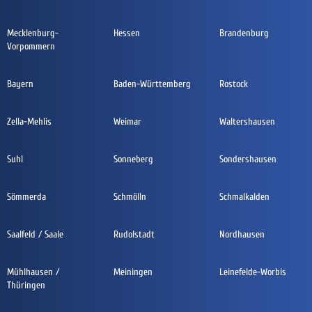
Mecklenburg-
Hessen
Brandenburg
Vorpommern
Bayern
Baden-Württemberg
Rostock
Zella-Mehlis
Weimar
Waltershausen
Suhl
Sonneberg
Sondershausen
Sömmerda
Schmölln
Schmalkalden
Saalfeld / Saale
Rudolstadt
Nordhausen
Mühlhausen /
Meiningen
Leinefelde-Worbis
Thüringen