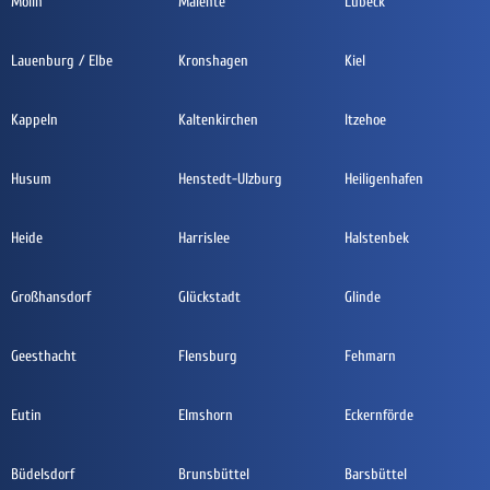
Mölln
Malente
Lübeck
Lauenburg / Elbe
Kronshagen
Kiel
Kappeln
Kaltenkirchen
Itzehoe
Husum
Henstedt-Ulzburg
Heiligenhafen
Heide
Harrislee
Halstenbek
Großhansdorf
Glückstadt
Glinde
Geesthacht
Flensburg
Fehmarn
Eutin
Elmshorn
Eckernförde
Büdelsdorf
Brunsbüttel
Barsbüttel