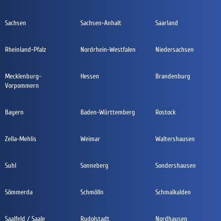
Sachsen
Sachsen-Anhalt
Saarland
Rheinland-Pfalz
Nordrhein-Westfalen
Niedersachsen
Mecklenburg-
Hessen
Brandenburg
Vorpommern
Bayern
Baden-Württemberg
Rostock
Zella-Mehlis
Weimar
Waltershausen
Suhl
Sonneberg
Sondershausen
Sömmerda
Schmölln
Schmalkalden
Saalfeld / Saale
Rudolstadt
Nordhausen