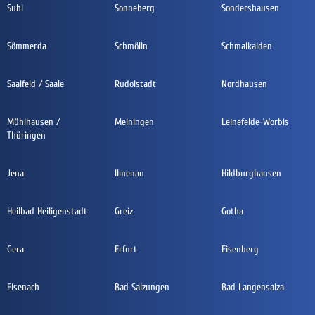
Suhl
Sonneberg
Sondershausen
Sömmerda
Schmölln
Schmalkalden
Saalfeld / Saale
Rudolstadt
Nordhausen
Mühlhausen /
Meiningen
Leinefelde-Worbis
Thüringen
Jena
Ilmenau
Hildburghausen
Heilbad Heiligenstadt
Greiz
Gotha
Gera
Erfurt
Eisenberg
Eisenach
Bad Salzungen
Bad Langensalza