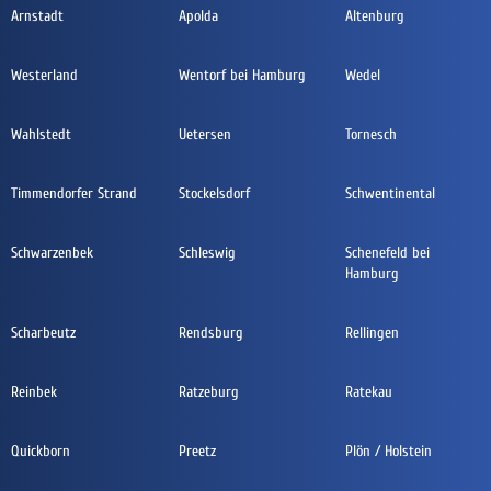
Arnstadt
Apolda
Altenburg
Westerland
Wentorf bei Hamburg
Wedel
Wahlstedt
Uetersen
Tornesch
Timmendorfer Strand
Stockelsdorf
Schwentinental
Schwarzenbek
Schleswig
Schenefeld bei
Hamburg
Scharbeutz
Rendsburg
Rellingen
Reinbek
Ratzeburg
Ratekau
Quickborn
Preetz
Plön / Holstein