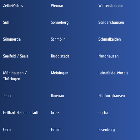
Zella-Mehlis
Weimar
Waltershausen
Suhl
Sonneberg
Sondershausen
Sömmerda
Schmölln
Schmalkalden
Saalfeld / Saale
Rudolstadt
Nordhausen
Mühlhausen /
Meiningen
Leinefelde-Worbis
Thüringen
Jena
Ilmenau
Hildburghausen
Heilbad Heiligenstadt
Greiz
Gotha
Gera
Erfurt
Eisenberg