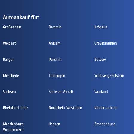
Autoankauf für:
Großenhain
Demmin
Kröpelin
Wolgast
Anklam
Grevesmühlen
Dargun
Parchim
Bützow
Meschede
Thüringen
Schleswig-Holstein
Sachsen
Sachsen-Anhalt
Saarland
Rheinland-Pfalz
Nordrhein-Westfalen
Niedersachsen
Mecklenburg-
Hessen
Brandenburg
Vorpommern