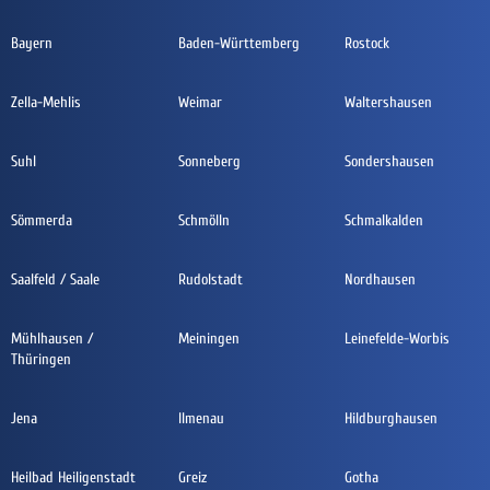
Bayern
Baden-Württemberg
Rostock
Zella-Mehlis
Weimar
Waltershausen
Suhl
Sonneberg
Sondershausen
Sömmerda
Schmölln
Schmalkalden
Saalfeld / Saale
Rudolstadt
Nordhausen
Mühlhausen /
Meiningen
Leinefelde-Worbis
Thüringen
Jena
Ilmenau
Hildburghausen
Heilbad Heiligenstadt
Greiz
Gotha