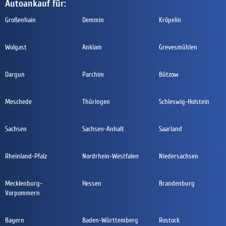
Autoankauf für:
Großenhain
Demmin
Kröpelin
Wolgast
Anklam
Grevesmühlen
Dargun
Parchim
Bützow
Meschede
Thüringen
Schleswig-Holstein
Sachsen
Sachsen-Anhalt
Saarland
Rheinland-Pfalz
Nordrhein-Westfalen
Niedersachsen
Mecklenburg-
Hessen
Brandenburg
Vorpommern
Bayern
Baden-Württemberg
Rostock