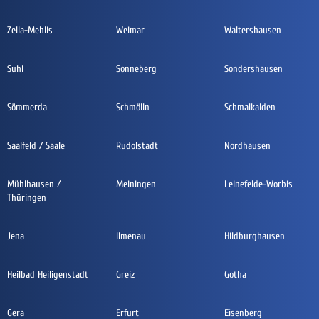
Zella-Mehlis
Weimar
Waltershausen
Suhl
Sonneberg
Sondershausen
Sömmerda
Schmölln
Schmalkalden
Saalfeld / Saale
Rudolstadt
Nordhausen
Mühlhausen /
Meiningen
Leinefelde-Worbis
Thüringen
Jena
Ilmenau
Hildburghausen
Heilbad Heiligenstadt
Greiz
Gotha
Gera
Erfurt
Eisenberg