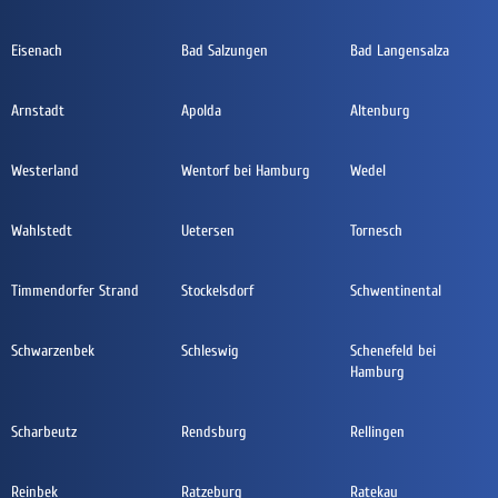
Eisenach
Bad Salzungen
Bad Langensalza
Arnstadt
Apolda
Altenburg
Westerland
Wentorf bei Hamburg
Wedel
Wahlstedt
Uetersen
Tornesch
Timmendorfer Strand
Stockelsdorf
Schwentinental
Schwarzenbek
Schleswig
Schenefeld bei
Hamburg
Scharbeutz
Rendsburg
Rellingen
Reinbek
Ratzeburg
Ratekau