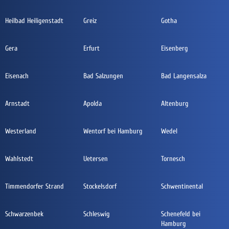
Heilbad Heiligenstadt
Greiz
Gotha
Gera
Erfurt
Eisenberg
Eisenach
Bad Salzungen
Bad Langensalza
Arnstadt
Apolda
Altenburg
Westerland
Wentorf bei Hamburg
Wedel
Wahlstedt
Uetersen
Tornesch
Timmendorfer Strand
Stockelsdorf
Schwentinental
Schwarzenbek
Schleswig
Schenefeld bei
Hamburg