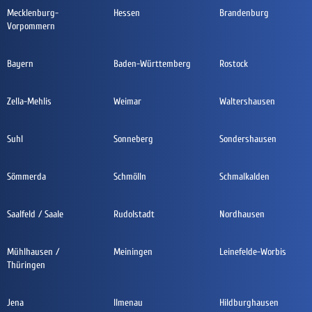
Mecklenburg-
Hessen
Brandenburg
Vorpommern
Bayern
Baden-Württemberg
Rostock
Zella-Mehlis
Weimar
Waltershausen
Suhl
Sonneberg
Sondershausen
Sömmerda
Schmölln
Schmalkalden
Saalfeld / Saale
Rudolstadt
Nordhausen
Mühlhausen /
Meiningen
Leinefelde-Worbis
Thüringen
Jena
Ilmenau
Hildburghausen