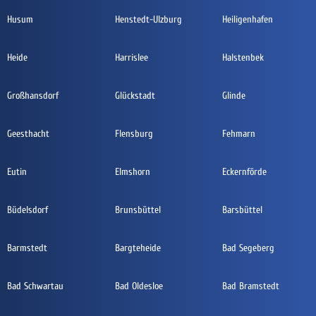
Husum
Henstedt-Ulzburg
Heiligenhafen
Heide
Harrislee
Halstenbek
Großhansdorf
Glückstadt
Glinde
Geesthacht
Flensburg
Fehmarn
Eutin
Elmshorn
Eckernförde
Büdelsdorf
Brunsbüttel
Barsbüttel
Barmstedt
Bargteheide
Bad Segeberg
Bad Schwartau
Bad Oldesloe
Bad Bramstedt