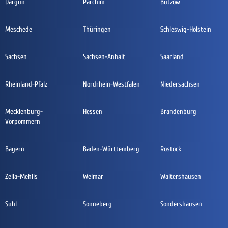
Dargun
Parchim
Bützow
Meschede
Thüringen
Schleswig-Holstein
Sachsen
Sachsen-Anhalt
Saarland
Rheinland-Pfalz
Nordrhein-Westfalen
Niedersachsen
Mecklenburg-
Hessen
Brandenburg
Vorpommern
Bayern
Baden-Württemberg
Rostock
Zella-Mehlis
Weimar
Waltershausen
Suhl
Sonneberg
Sondershausen