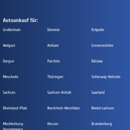
Autoankauf für:
Großenhain
Demmin
Kröpelin
Wolgast
Anklam
Grevesmühlen
Dargun
Parchim
Bützow
Meschede
Thüringen
Schleswig-Holstein
Sachsen
Sachsen-Anhalt
Saarland
Rheinland-Pfalz
Nordrhein-Westfalen
Niedersachsen
Mecklenburg-
Hessen
Brandenburg
Vorpommern