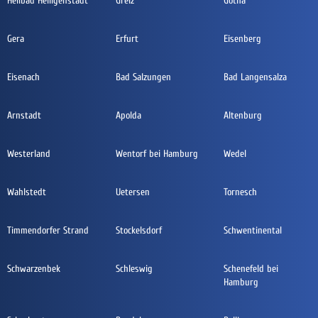
Heilbad Heiligenstadt
Greiz
Gotha
Gera
Erfurt
Eisenberg
Eisenach
Bad Salzungen
Bad Langensalza
Arnstadt
Apolda
Altenburg
Westerland
Wentorf bei Hamburg
Wedel
Wahlstedt
Uetersen
Tornesch
Timmendorfer Strand
Stockelsdorf
Schwentinental
Schwarzenbek
Schleswig
Schenefeld bei
Hamburg