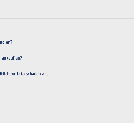
and an?
enankauf an?
aftlichem Totalschaden an?