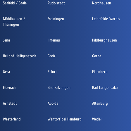
Saalfeld / Saale
Rudolstadt
Nordhausen
Mühlhausen /
Meiningen
Leinefelde-Worbis
Thüringen
Jena
Ilmenau
Hildburghausen
Heilbad Heiligenstadt
Greiz
Gotha
Gera
Erfurt
Eisenberg
Eisenach
Bad Salzungen
Bad Langensalza
Arnstadt
Apolda
Altenburg
Westerland
Wentorf bei Hamburg
Wedel