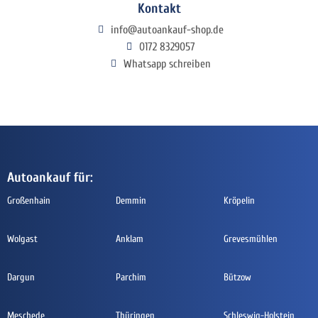
Kontakt
info@autoankauf-shop.de
0172 8329057
Whatsapp schreiben
Autoankauf für:
Großenhain
Demmin
Kröpelin
Wolgast
Anklam
Grevesmühlen
Dargun
Parchim
Bützow
Meschede
Thüringen
Schleswig-Holstein