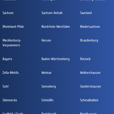
Sachsen
Sachsen-Anhalt
Saarland
Rheinland-Pfalz
Nordrhein-Westfalen
Niedersachsen
Mecklenburg-
Hessen
Brandenburg
Vorpommern
Bayern
Baden-Württemberg
Rostock
Zella-Mehlis
Weimar
Waltershausen
Suhl
Sonneberg
Sondershausen
Sömmerda
Schmölln
Schmalkalden
Saalfeld / Saale
Rudolstadt
Nordhausen