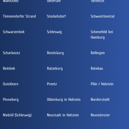
Wahlstedt
Uetersen
Tornesch
Timmendorfer Strand
Stockelsdorf
Schwentinental
Schwarzenbek
Schleswig
Schenefeld bei
Hamburg
Scharbeutz
Rendsburg
Rellingen
Reinbek
Ratzeburg
Ratekau
Quickborn
Preetz
Plön / Holstein
Pinneberg
Oldenburg in Holstein
Norderstedt
Niebüll (Schleswig)
Neustadt in Holstein
Neumünster