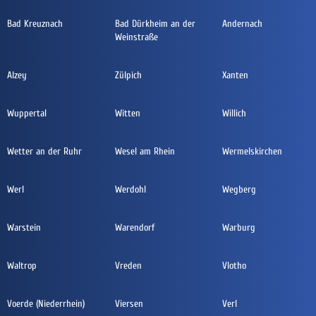
Bad Kreuznach
Bad Dürkheim an der
Andernach
Weinstraße
Alzey
Zülpich
Xanten
Wuppertal
Witten
Willich
Wetter an der Ruhr
Wesel am Rhein
Wermelskirchen
Werl
Werdohl
Wegberg
Warstein
Warendorf
Warburg
Waltrop
Vreden
Vlotho
Voerde (Niederrhein)
Viersen
Verl