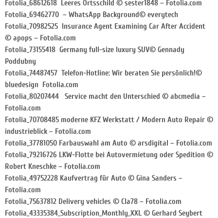
Fotolia_68612618 Leeres Ortsschild © sester1848 – Fotolia.com
Fotolia_69462770 – WhatsApp Background© everytech
Fotolia_70982525 Insurance Agent Examining Car After Accident
© apops – Fotolia.com
Fotolia_73155418 Germany full-size luxury SUV© Gennady
Poddubny
Fotolia_74487457 Telefon-Hotline: Wir beraten Sie persönlich!©
bluedesign Fotolia.com
Fotolia_80207444 Service macht den Unterschied © abcmedia –
Fotolia.com
Fotolia_70708485 moderne KFZ Werkstatt / Modern Auto Repair ©
industrieblick – Fotolia.com
Fotolia_37781050 Farbauswahl am Auto © arsdigital – Fotolia.com
Fotolia_79216726 LKW-Flotte bei Autovermietung oder Spedition ©
Robert Kneschke – Fotolia.com
Fotolia_49752228 Kaufvertrag für Auto © Gina Sanders –
Fotolia.com
Fotolia_75637812 Delivery vehicles © Cla78 – Fotolia.com
Fotolia_43335384_Subscription_Monthly_XXL © Gerhard Seybert