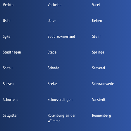
Vechta
Vechelde
Varel
Uslar
Uetze
Uelzen
Syke
Südbrookmerland
Stuhr
Stadthagen
Stade
Springe
Soltau
Sehnde
Seevetal
Seesen
Seelze
Schwanewede
Schortens
Schneverdingen
Sarstedt
Salzgitter
Rotenburg an der
Ronnenberg
Wümme