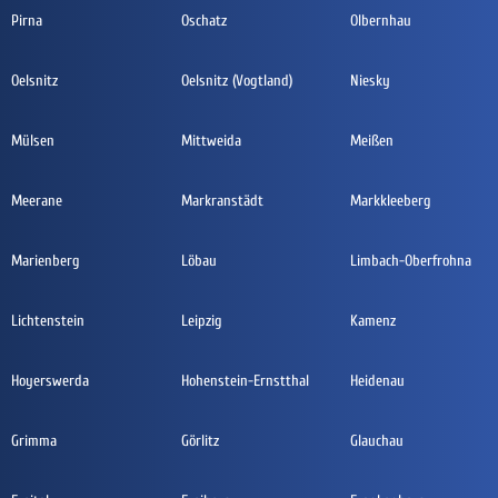
Pirna
Oschatz
Olbernhau
Oelsnitz
Oelsnitz (Vogtland)
Niesky
Mülsen
Mittweida
Meißen
Meerane
Markranstädt
Markkleeberg
Marienberg
Löbau
Limbach-Oberfrohna
Lichtenstein
Leipzig
Kamenz
Hoyerswerda
Hohenstein-Ernstthal
Heidenau
Grimma
Görlitz
Glauchau