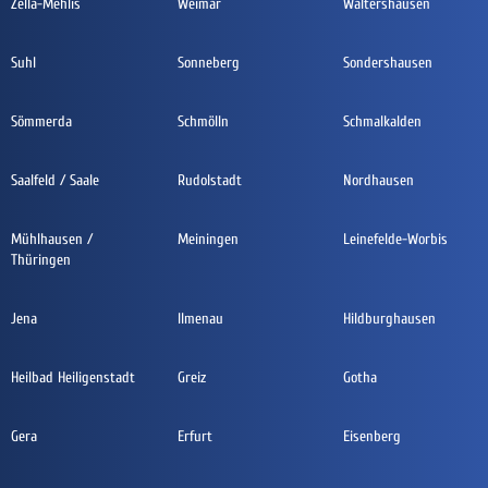
Zella-Mehlis
Weimar
Waltershausen
Suhl
Sonneberg
Sondershausen
Sömmerda
Schmölln
Schmalkalden
Saalfeld / Saale
Rudolstadt
Nordhausen
Mühlhausen /
Meiningen
Leinefelde-Worbis
Thüringen
Jena
Ilmenau
Hildburghausen
Heilbad Heiligenstadt
Greiz
Gotha
Gera
Erfurt
Eisenberg