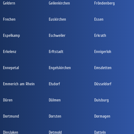
Geldern
Geilenkirchen
Fröndenberg
Frechen
Euskirchen
Essen
Espelkamp
Eschweiler
Erkrath
Erkelenz
Erftstadt
Ennigerloh
Ennepetal
Engelskirchen
Emsdetten
Emmerich am Rhein
Elsdorf
Düsseldorf
Düren
Dülmen
Duisburg
Dortmund
Dorsten
Dormagen
Dinslaken
Detmold
Datteln