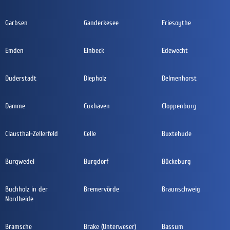
Garbsen
Ganderkesee
Friesoythe
Emden
Einbeck
Edewecht
Duderstadt
Diepholz
Delmenhorst
Damme
Cuxhaven
Cloppenburg
Clausthal-Zellerfeld
Celle
Buxtehude
Burgwedel
Burgdorf
Bückeburg
Buchholz in der
Bremervörde
Braunschweig
Nordheide
Bramsche
Brake (Unterweser)
Bassum