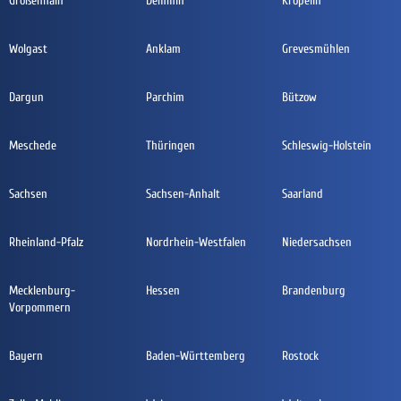
Großenhain
Demmin
Kröpelin
Wolgast
Anklam
Grevesmühlen
Dargun
Parchim
Bützow
Meschede
Thüringen
Schleswig-Holstein
Sachsen
Sachsen-Anhalt
Saarland
Rheinland-Pfalz
Nordrhein-Westfalen
Niedersachsen
Mecklenburg-
Hessen
Brandenburg
Vorpommern
Bayern
Baden-Württemberg
Rostock