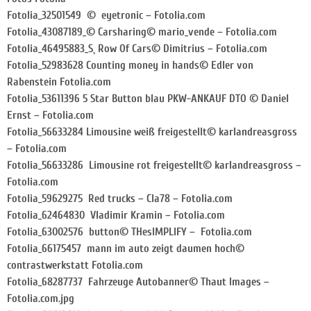
Fotolia_32501549 © eyetronic – Fotolia.com
Fotolia_43087189_© Carsharing© mario_vende – Fotolia.com
Fotolia_46495883_S¸ Row Of Cars© Dimitrius – Fotolia.com
Fotolia_52983628 Counting money in hands© Edler von
Rabenstein Fotolia.com
Fotolia_53611396 5 Star Button blau PKW-ANKAUF DTO © Daniel
Ernst – Fotolia.com
Fotolia_56633284 Limousine weiß freigestellt© karlandreasgross
– Fotolia.com
Fotolia_56633286 Limousine rot freigestellt© karlandreasgross –
Fotolia.com
Fotolia_59629275 Red trucks – Cla78 – Fotolia.com
Fotolia_62464830 Vladimir Kramin – Fotolia.com
Fotolia_63002576 button© THesIMPLIFY – Fotolia.com
Fotolia_66175457 mann im auto zeigt daumen hoch©
contrastwerkstatt Fotolia.com
Fotolia_68287737 Fahrzeuge Autobanner© Thaut Images –
Fotolia.com.jpg