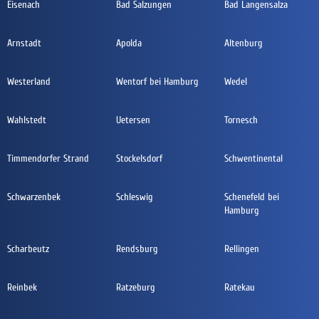
Eisenach
Bad Salzungen
Bad Langensalza
Arnstadt
Apolda
Altenburg
Westerland
Wentorf bei Hamburg
Wedel
Wahlstedt
Uetersen
Tornesch
Timmendorfer Strand
Stockelsdorf
Schwentinental
Schwarzenbek
Schleswig
Schenefeld bei
Hamburg
Scharbeutz
Rendsburg
Rellingen
Reinbek
Ratzeburg
Ratekau