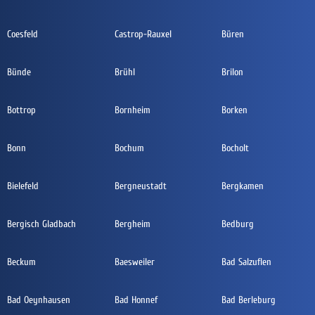
Coesfeld
Castrop-Rauxel
Büren
Bünde
Brühl
Brilon
Bottrop
Bornheim
Borken
Bonn
Bochum
Bocholt
Bielefeld
Bergneustadt
Bergkamen
Bergisch Gladbach
Bergheim
Bedburg
Beckum
Baesweiler
Bad Salzuflen
Bad Oeynhausen
Bad Honnef
Bad Berleburg