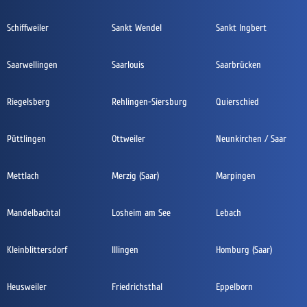
Schiffweiler
Sankt Wendel
Sankt Ingbert
Saarwellingen
Saarlouis
Saarbrücken
Riegelsberg
Rehlingen-Siersburg
Quierschied
Püttlingen
Ottweiler
Neunkirchen / Saar
Mettlach
Merzig (Saar)
Marpingen
Mandelbachtal
Losheim am See
Lebach
Kleinblittersdorf
Illingen
Homburg (Saar)
Heusweiler
Friedrichsthal
Eppelborn