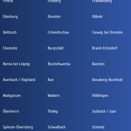
Freital
Freiberg
Frankenberg
Eilenburg
Dresden
Döbeln
Delitzsch
Crimmitschau
Coswig bei Dresden
Chemnitz
Burgstädt
Brand-Erbisdorf
Borna bei Leipzig
Bischofswerda
Bautzen
Auerbach / Vogtland
Aue
Annaberg-Buchholz
Wadgassen
Wadern
Völklingen
Überherrn
Tholey
Sulzbach / Saar
Spiesen-Elversberg
Schwalbach
Schmelz